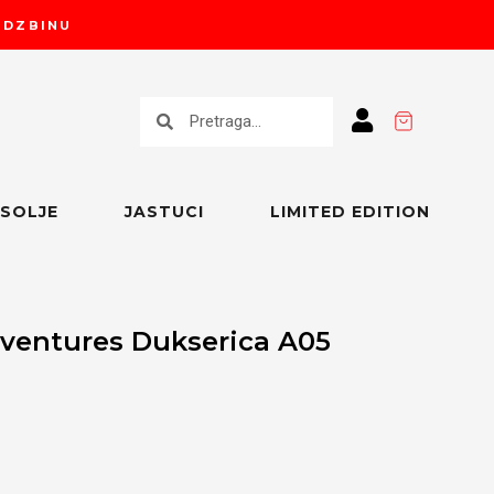
RUDZBINU
Претрага
Претрага
SOLJE
JASTUCI
LIMITED EDITION
dventures Dukserica A05