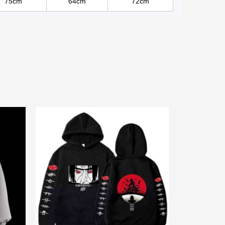
75cm
64cm
72cm