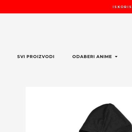
Пређи
ISKORIS
на
садржај
SVI PROIZVODI
ODABERI ANIME