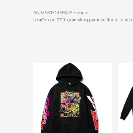
ANIMESTORERS ®️ Hoodie.
Izrađen od 300-gramskog pamuka finog i glatko