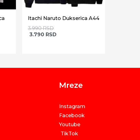
ca
Itachi Naruto Dukserica A44
3.990
RSD
3.790
RSD
Mreze
Instagram
Facebook
Youtube
TikTok