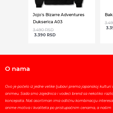
Jojo’s Bizarre Adventures
Bak
Dukserica A03
3.4
3.
3.490
RSD
3.390
RSD
O nama
Ovo je počelo iz jedne velike ljubavi prema japanskoj kulturi 
animeu. Sada smo zajednica i vodeći brend sa nekoliko različ
koncepata. Naš asortiman ima odličnu kombinaciju interesa
anime motiva i kvaliteta po pristupačnim cenama, a našim