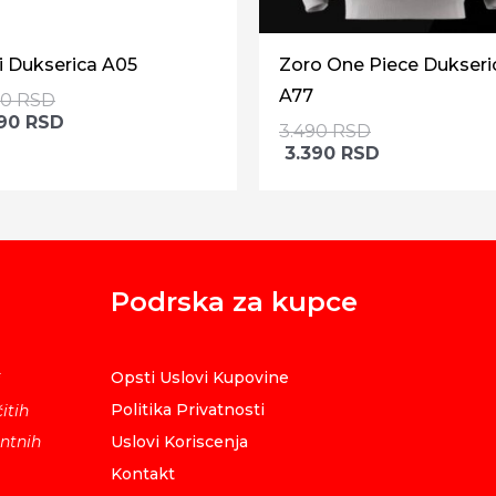
i Dukserica A05
Zoro One Piece Dukseri
A77
90
RSD
390
RSD
3.490
RSD
3.390
RSD
Podrska za kupce
Opsti Uslovi Kupovine
i
Politika Privatnosti
itih
ntnih
Uslovi Koriscenja
Kontakt