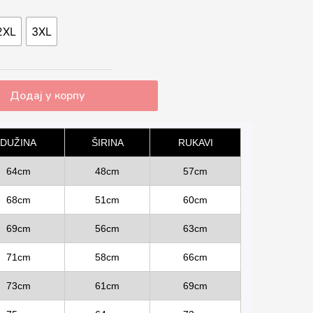
2XL
3XL
Додај у корпу
DUŽINA
ŠIRINA
RUKAVI
64cm
48cm
57cm
68cm
51cm
60cm
69cm
56cm
63cm
71cm
58cm
66cm
73cm
61cm
69cm