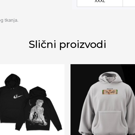
XXXL
g tkanja.
Slični proizvodi