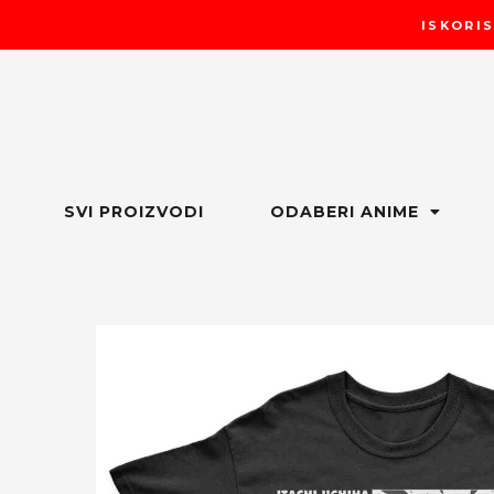
Пређи
ISKORIS
на
садржај
SVI PROIZVODI
ODABERI ANIME