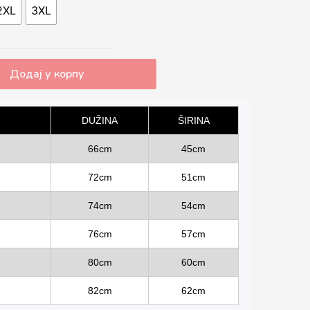
2XL
3XL
Додај у корпу
DUŽINA
ŠIRINA
66cm
45cm
72cm
51cm
74cm
54cm
76cm
57cm
80cm
60cm
82cm
62cm