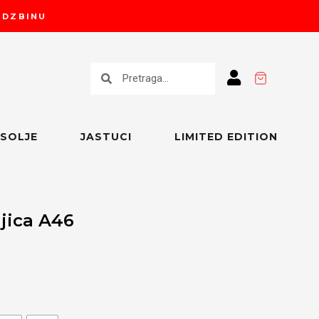
RUDZBINU
Претрага
Претрага
SOLJE
JASTUCI
LIMITED EDITION
jica A46