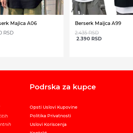
serk Majica A06
Berserk Maijca A99
90
RSD
2.435
RSD
2.390
RSD
Podrska za kupce
Opsti Uslovi Kupovine
i
Politika Privatnosti
itih
ntnih
Uslovi Koriscenja