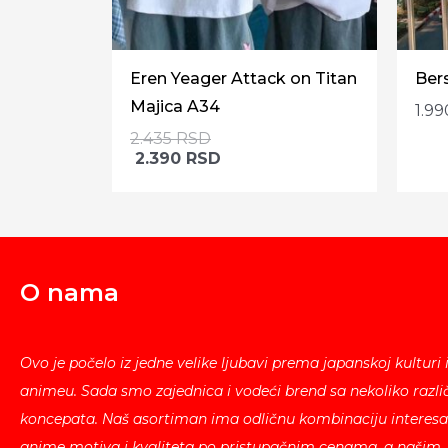
Eren Yeager Attack on Titan
Ber
Majica A34
1.9
2.435
RSD
2.390
RSD
O nama
Ovo je počelo iz jedne velike ljubavi prema japanskoj kulturi 
animeu. Sada smo zajednica i vodeći brend sa nekoliko različ
koncepata. Naš asortiman ima odličnu kombinaciju interesa
anime motiva i kvaliteta po pristupačnim cenama, a našim