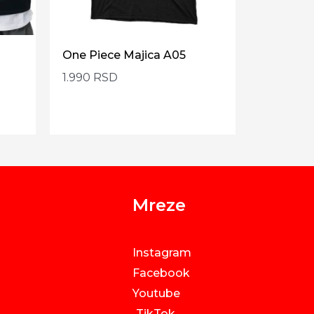
One Piece Majica A05
1.990
RSD
Mreze
Instagram
Facebook
Youtube
TikTok