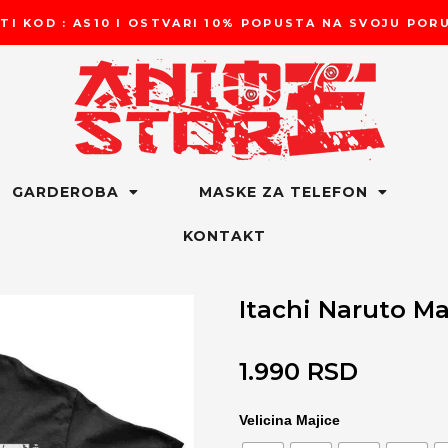
TI KOD : AS10 I OSTVARI 10% POPUSTA NA SVOJU PO
GARDEROBA
MASKE ZA TELEFON
KONTAKT
Itachi Naruto Ma
1.990
RSD
Itachi
Velicina Majice
Naruto