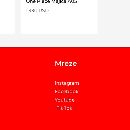
One Piece Majica A05
1.990
RSD
Mreze
Instagram
Facebook
Youtube
TikTok