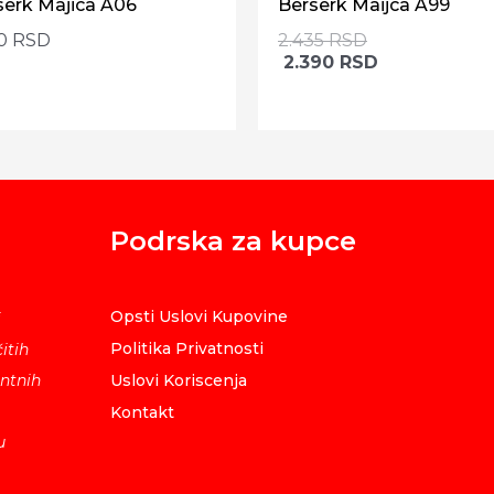
serk Majica A06
Berserk Maijca A99
90
RSD
2.435
RSD
2.390
RSD
Podrska za kupce
Opsti Uslovi Kupovine
i
Politika Privatnosti
itih
ntnih
Uslovi Koriscenja
Kontakt
u