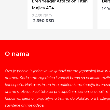
Eren Yeager Attack on Titan
Ber
Majica A34
1.9
2.435
RSD
2.390
RSD
O nama
Ovo je počelo iz jedne velike ljubavi prema japanskoj kulturi 
animeu. Sada smo zajednica i vodeći brend sa nekoliko različ
koncepata. Naš asortiman ima odličnu kombinaciju interesa
anime motiva i kvaliteta po pristupačnim cenama, a našim
kupcima, ujedno i prijateljima želimo da olakšamo u traženj
savršene anime odeće.