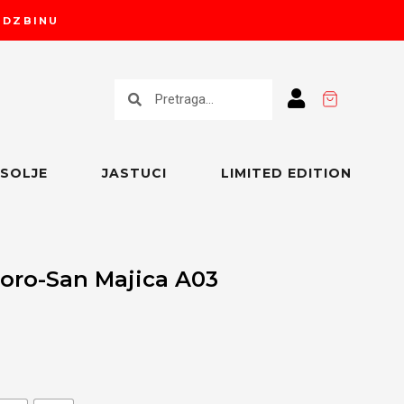
RUDZBINU
Претрага
Претрага
SOLJE
JASTUCI
LIMITED EDITION
toro-San Majica A03