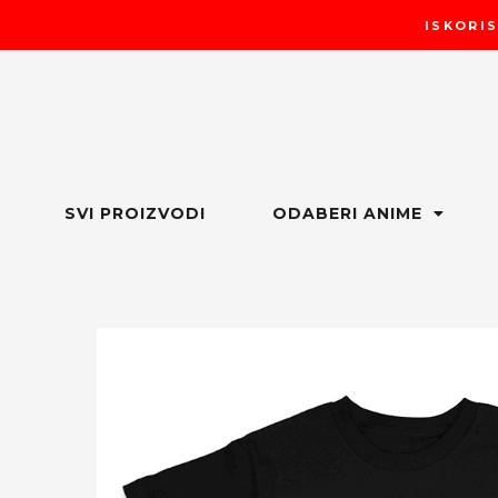
Пређи
ISKORIS
на
садржај
SVI PROIZVODI
ODABERI ANIME