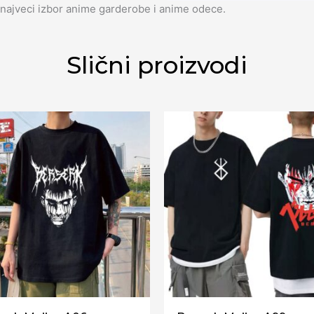
najveci izbor anime garderobe i anime odece.
Slični proizvodi