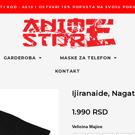
TI KOD : AS10 I OSTVARI 10% POPUSTA NA SVOJU PO
GARDEROBA
MASKE ZA TELEFON
KONTAKT
Ijiranaide, Naga
1.990
RSD
Ijiranaide,
Velicina Majice
Nagatoro-