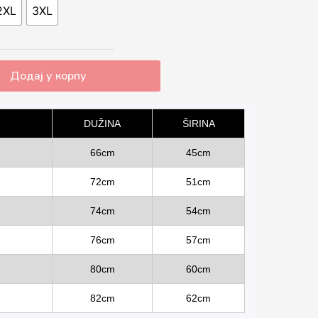
2XL
3XL
Додај у корпу
DUŽINA
ŠIRINA
66cm
45cm
72cm
51cm
74cm
54cm
76cm
57cm
80cm
60cm
82cm
62cm