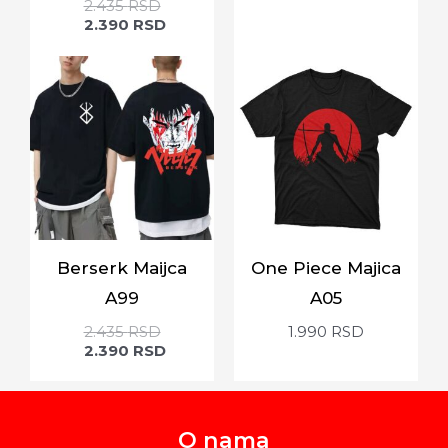
2.435
RSD
2.390
RSD
Berserk Maijca
One Piece Majica
A99
A05
2.435
RSD
1.990
RSD
2.390
RSD
O nama