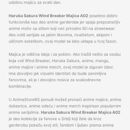
udobnu majicu za svaki dan.
Haruka Sakura Wind Breaker Majica A02
posebno dobro
funkcioniše kao deo anime garderobe jer spaja prepoznatljiv
anime motiv sa stilom koji već prirodno liči na streetwear.
Ako voliš serijale sa jakim likovima, rivalitetom, ekipom i
uličnom estetikom, ovaj model se lako uklapa u tvoj fazon.
Majica je odlična ideja i za poklon. Ako tražiš nešto za osobu
koja voli Wind Breaker, Haruka Sakura, anime, mangu,
anime majice i anime merch, ovaj model je siguran izbor.
Ima dovoljno jak vizuelni identitet da bude zanimljiva
fanovima, ali je i dovoljno nosiva za svakodnevne
kombinacije.
U AnimeStoreRS ponudi možeš pronaći anime majice, anime
dukserice, anime odeću i anime merch inspirisan popularnim
anime serijalima.
Haruka Sakura Wind Breaker Majica A02
je deo kolekcije za fanove u Srbiji koji žele da kroz
garderobu pokažu svoj stil, fandom i ljubav prema anime