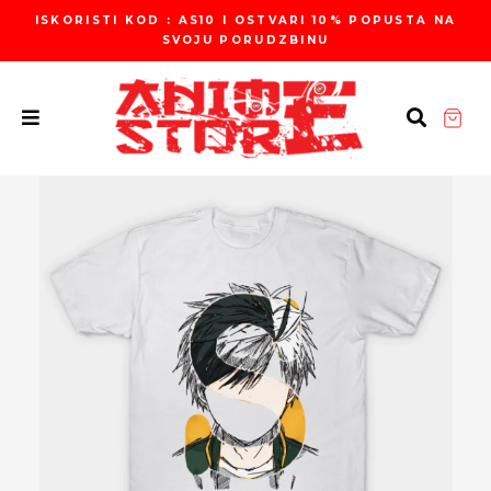
Пређи
ISKORISTI KOD : AS10 I OSTVARI 10% POPUSTA NA
на
SVOJU PORUDZBINU
садржај