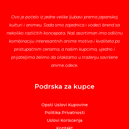
Ovo je počelo iz jedne velike ljubavi prema japanskoj
kulturi i animeu. Sada smo zajednica i vodeći brend sa
nekoliko različitih koncepata. Naš asortiman ima odličnu
kombinaciju interesantnih anime motiva i kvaliteta po
pristupačnim cenama, a našim kupcima, ujedno i
prijateljima želimo da olakšamo u traženju savršene
anime odeće.
Podrska za kupce
Opsti Uslovi Kupovine
Politika Privatnosti
Uslovi Koriscenja
Kontakt