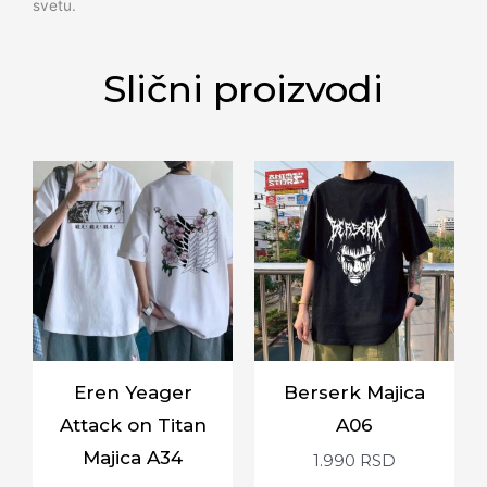
svetu.
Slični proizvodi
Eren Yeager
Berserk Majica
Attack on Titan
A06
Majica A34
1.990
RSD