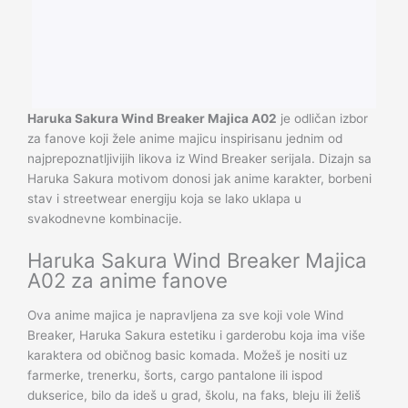
Haruka Sakura Wind Breaker Majica A02
je odličan izbor
za fanove koji žele anime majicu inspirisanu jednim od
najprepoznatljivijih likova iz Wind Breaker serijala. Dizajn sa
Haruka Sakura motivom donosi jak anime karakter, borbeni
stav i streetwear energiju koja se lako uklapa u
svakodnevne kombinacije.
Haruka Sakura Wind Breaker Majica
A02 za anime fanove
Ova anime majica je napravljena za sve koji vole Wind
Breaker, Haruka Sakura estetiku i garderobu koja ima više
karaktera od običnog basic komada. Možeš je nositi uz
farmerke, trenerku, šorts, cargo pantalone ili ispod
dukserice, bilo da ideš u grad, školu, na faks, bleju ili želiš