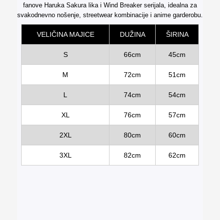
fanove Haruka Sakura lika i Wind Breaker serijala, idealna za
svakodnevno nošenje, streetwear kombinacije i anime garderobu.
VELIČINA MAJICE
DUŽINA
ŠIRINA
S
66cm
45cm
M
72cm
51cm
L
74cm
54cm
XL
76cm
57cm
2XL
80cm
60cm
3XL
82cm
62cm