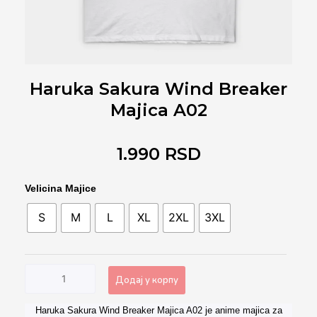
Haruka Sakura Wind Breaker
Majica A02
1.990
RSD
Haruka
Velicina Majice
Sakura
S
M
L
XL
2XL
3XL
Wind
Breaker
Majica
A02
Додај у корпу
количина
Haruka Sakura Wind Breaker Majica A02 je anime majica za
Alternative: