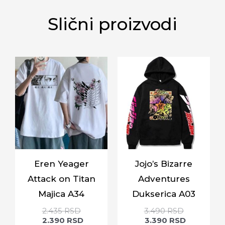
Slični proizvodi
Eren Yeager
Jojo’s Bizarre
Attack on Titan
Adventures
Majica A34
Dukserica A03
2.435
RSD
3.490
RSD
2.390
RSD
3.390
RSD