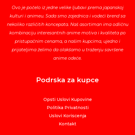
Ovo je počelo iz jedne velike ljubavi prema japanskoj
kulturi i animeu. Sada smo zajednica i vodeći brend sa
nekoliko različitih koncepata. Naš asortiman ima odličnu
kombinaciju interesantnih anime motiva i kvaliteta po
pristupačnim cenama, a našim kupcima, ujedno i
prijateljima želimo da olakšamo u traženju savršene
anime odeće.
Podrska za kupce
Opsti Uslovi Kupovine
Politika Privatnosti
Uslovi Koriscenja
Kontakt