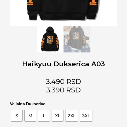
Haikyuu Dukserica A03
3.490
RSD
3.390
RSD
Haikyuu
Velicina Dukserice
Dukserica
S
M
L
XL
2XL
3XL
A03
количина