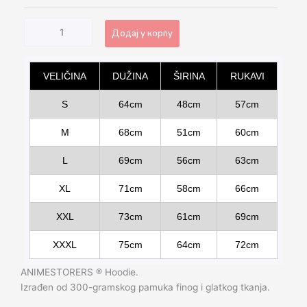
Додај у корпу
Alternative:
VELIČINA
DUŽINA
ŠIRINA
RUKAVI
S
64cm
48cm
57cm
M
68cm
51cm
60cm
L
69cm
56cm
63cm
XL
71cm
58cm
66cm
XXL
73cm
61cm
69cm
XXXL
75cm
64cm
72cm
ANIMESTORERS ®️ Hoodie.
Izrađen od 300-gramskog pamuka finog i glatkog tkanja.