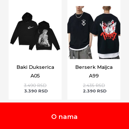
Baki Dukserica
Berserk Maijca
A05
A99
3.490
RSD
2.435
RSD
3.390
RSD
2.390
RSD
O nama