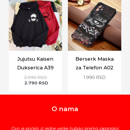
Jujutsu Kaisen
Berserk Maska
Dukserica A39
za Telefon A02
2.990
RSD
1.990
RSD
2.790
RSD
O nama
Ovo je počelo iz jedne velike ljubavi prema japanskoj