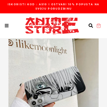
Пређи
ISKORISTI KOD : AS10 I OSTVARI 10% POPUSTA NA
на
SVOJU PORUDZBINU
садржај