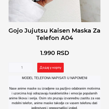
Gojo Jujutsu Kaisen Maska Za
Telefon A04
1.990
RSD
Gojo
Alternative:
Додај у корпу
Jujutsu
Kaisen
MODEL TELEFONA NAPISATI U NAPOMENI
Maska
za
Nase anime maske su izradjene sa pazljivo odabranim motivima
Telefon
i uzorcima koji odrazavaju karakteristike i emocije popularnih
A04
anime likova i serija. Osim sto pruzaju izvanrednu zastitu za vas
количина
mobilni telefon, anime maske takodje ce vasem telefonu dati
jedinstveni i prepoznatljivi izgled.