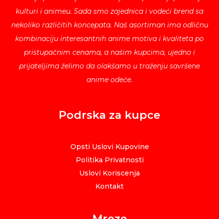
kulturi i animeu. Sada smo zajednica i vodeći brend sa
nekoliko različitih koncepata. Naš asortiman ima odličnu
kombinaciju interesantnih anime motiva i kvaliteta po
pristupačnim cenama, a našim kupcima, ujedno i
prijateljima želimo da olakšamo u traženju savršene
anime odeće.
Podrska za kupce
Opsti Uslovi Kupovine
Politika Privatnosti
Uslovi Koriscenja
Kontakt
Mreze