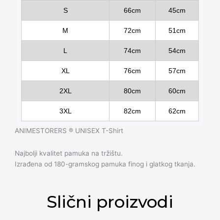
S
66cm
45cm
M
72cm
51cm
L
74cm
54cm
XL
76cm
57cm
2XL
80cm
60cm
3XL
82cm
62cm
ANIMESTORERS ®️ UNISEX T-Shirt
Najbolji kvalitet pamuka na tržištu.
Izrađena od 180-gramskog pamuka finog i glatkog tkanja.
Slični proizvodi