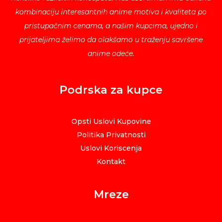
kombinaciju interesantnih anime motiva i kvaliteta po
pristupačnim cenama, a našim kupcima, ujedno i
prijateljima želimo da olakšamo u traženju savršene
anime odeće.
Podrska za kupce
Opsti Uslovi Kupovine
Politika Privatnosti
Uslovi Koriscenja
Kontakt
Mreze