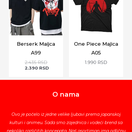
Berserk Maijca
One Piece Majica
A99
A05
2.435
RSD
1.990
RSD
2.390
RSD
O nama
Ovo je počelo iz jedne velike ljubavi prema japanskoj
kulturi i animeu. Sada smo zajednica i vodeći brend sa
nekoliko različitih koncepata. Naš asortiman ima odličnu