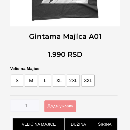
Gintama Majica A01
1.990
RSD
Gintama
Velicina Majice
Majica
S
M
L
XL
2XL
3XL
A01
количина
Додај у корпу
Alternative:
VELIČINA MAJICE
DUŽINA
ŠIRINA