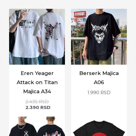
Eren Yeager
Berserk Majica
Attack on Titan
A06
Majica A34
1.990
RSD
2.435
RSD
2.390
RSD