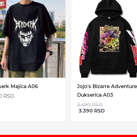
serk Majica A06
Jojo’s Bizarre Adventur
Dukserica A03
90
RSD
3.490
RSD
3.390
RSD