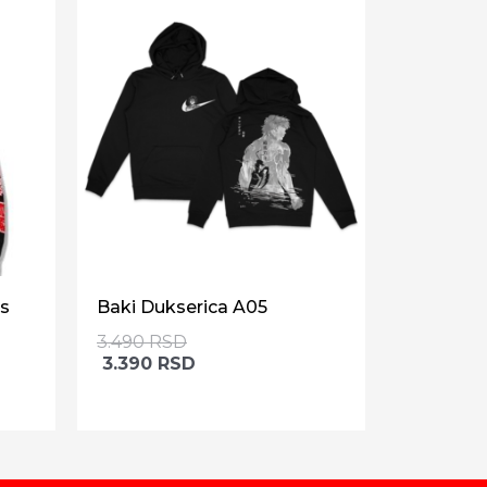
es
Baki Dukserica A05
3.490
RSD
3.390
RSD