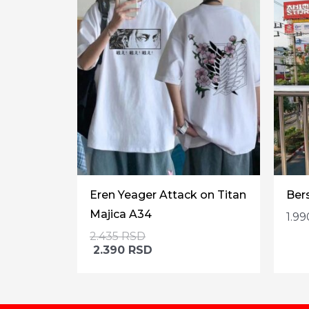
Eren Yeager Attack on Titan
Ber
Majica A34
1.9
2.435
RSD
2.390
RSD