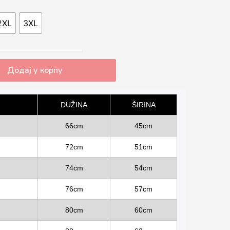
2XL
3XL
Додај у корпу
DUŽINA
ŠIRINA
66cm
45cm
72cm
51cm
74cm
54cm
76cm
57cm
80cm
60cm