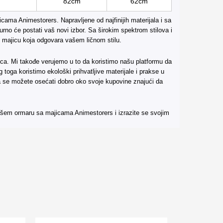
82cm
62cm
cama Animestorers. Napravljene od najfinijih materijala i sa
rno će postati vaš novi izbor. Sa širokim spektrom stilova i
u majicu koja odgovara vašem ličnom stilu.
jica. Mi takođe verujemo u to da koristimo našu platformu da
 toga koristimo ekološki prihvatljive materijale i prakse u
 se možete osećati dobro oko svoje kupovine znajući da
šem ormaru sa majicama Animestorers i izrazite se svojim