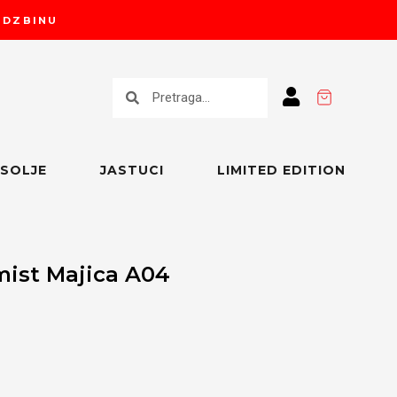
RUDZBINU
Претрага
Претрага
SOLJE
JASTUCI
LIMITED EDITION
mist Majica A04