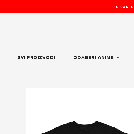
Пређи
ISKORIS
на
садржај
SVI PROIZVODI
ODABERI ANIME