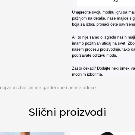
3XL
Unapredite svoju modnu igru sa maji
pažnjom na detalje, naše majice sigu
boja za izbor, pronaći ćete savršen
Ali to nije samo o izgledu naših ma
imamo pozitivan uticaj na svet. Zbog
našem procesu proizvodnje, tako da
podržavate održivu modu.
Zašto čekati? Dodajte neki šmek va
modnim izborima.
najveci izbor anime garderobe i anime odece.
Slični proizvodi