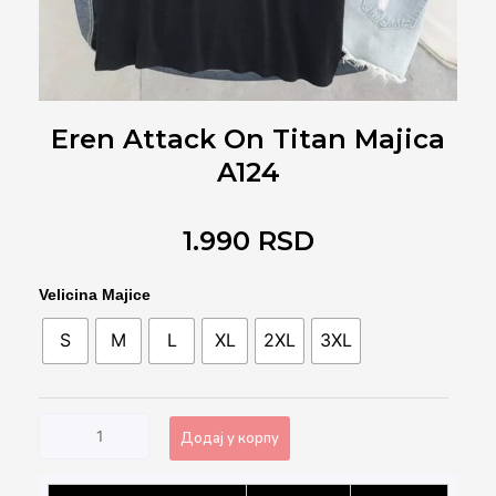
Eren Attack On Titan Majica
A124
1.990
RSD
Eren
Velicina Majice
Attack
S
M
L
XL
2XL
3XL
on
Titan
Majica
A124
Додај у корпу
количина
Alternative: