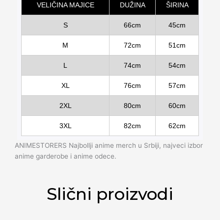
VELIČINA MAJICE
DUŽINA
ŠIRINA
S
66cm
45cm
M
72cm
51cm
L
74cm
54cm
XL
76cm
57cm
2XL
80cm
60cm
3XL
82cm
62cm
ANIMESTORERS Najbollji anime merch u Srbiji, najveci izbor
anime garderobe i anime odece.
Slični proizvodi