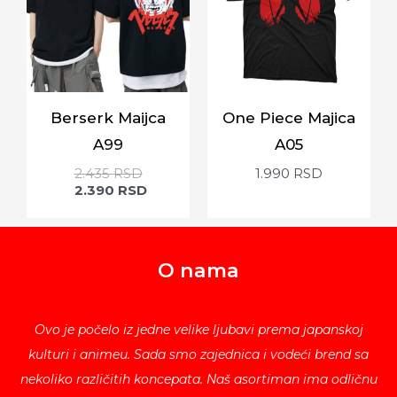
Berserk Maijca
One Piece Majica
A99
A05
2.435
RSD
1.990
RSD
2.390
RSD
O nama
Ovo je počelo iz jedne velike ljubavi prema japanskoj
kulturi i animeu. Sada smo zajednica i vodeći brend sa
nekoliko različitih koncepata. Naš asortiman ima odličnu