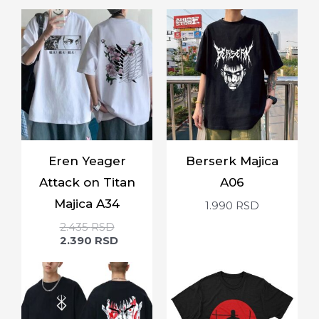
Eren Yeager
Berserk Majica
Attack on Titan
A06
Majica A34
1.990
RSD
2.435
RSD
2.390
RSD