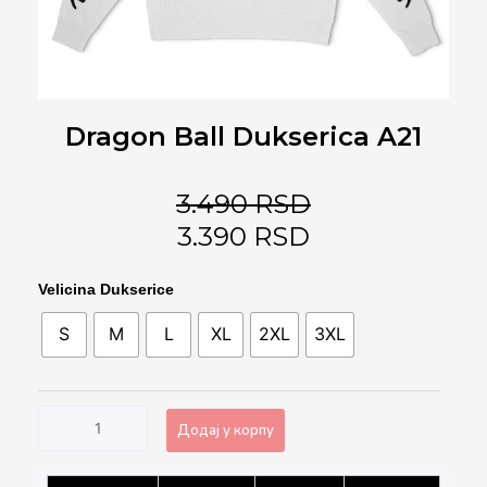
Dragon Ball Dukserica A21
3.490
RSD
3.390
RSD
Dragon
Velicina Dukserice
Ball
S
M
L
XL
2XL
3XL
Dukserica
A21
количина
Додај у корпу
Alternative: