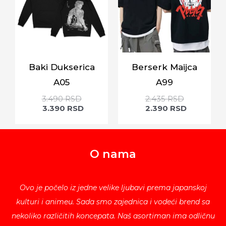
Baki Dukserica
Berserk Maijca
A05
A99
3.490
RSD
2.435
RSD
3.390
RSD
2.390
RSD
O nama
Ovo je počelo iz jedne velike ljubavi prema japanskoj
kulturi i animeu. Sada smo zajednica i vodeći brend sa
nekoliko različitih koncepata. Naš asortiman ima odličnu