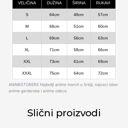
VELIČINA
DUŽINA
ŠIRINA
RUKAVI
S
64cm
48cm
57cm
M
68cm
51cm
60cm
L
69cm
56cm
63cm
XL
71cm
58cm
66cm
XXL
73cm
61cm
69cm
XXXL
75cm
64cm
72cm
ANIMESTORERS Najbollji anime merch u Srbiji, najveci izbor
anime garderobe i anime odece.
Slični proizvodi