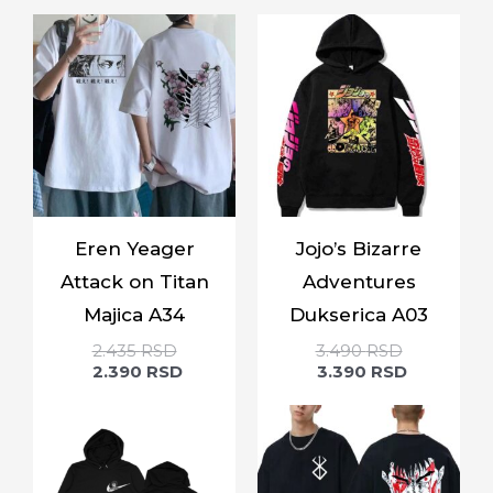
Eren Yeager
Jojo’s Bizarre
Attack on Titan
Adventures
Majica A34
Dukserica A03
2.435
RSD
3.490
RSD
2.390
RSD
3.390
RSD