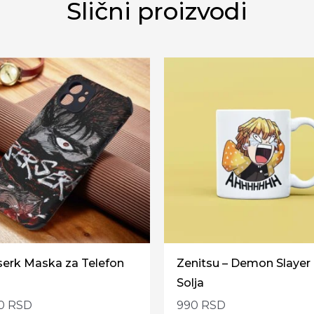
Slični proizvodi
serk Maska za Telefon
Zenitsu – Demon Slayer
Solja
90
RSD
990
RSD