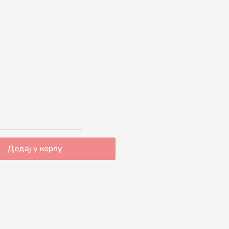
ОД
1.590 RSD
ДО
2.990 RSD
Додај у корпу