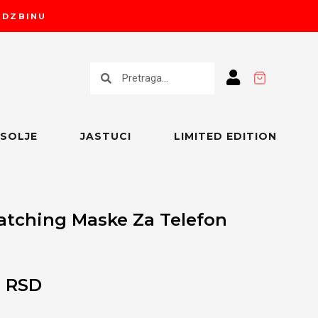
RUDZBINU
Претрага
Претрага
SOLJE
JASTUCI
LIMITED EDITION
tching Maske Za Telefon
РАСПОН
0
RSD
ЦЕНА: