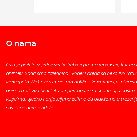
O nama
Ovo je počelo iz jedne velike ljubavi prema japanskoj kulturi 
animeu. Sada smo zajednica i vodeći brend sa nekoliko različ
koncepata. Naš asortiman ima odličnu kombinaciju interesa
anime motiva i kvaliteta po pristupačnim cenama, a našim
kupcima, ujedno i prijateljima želimo da olakšamo u traženj
savršene anime odeće.