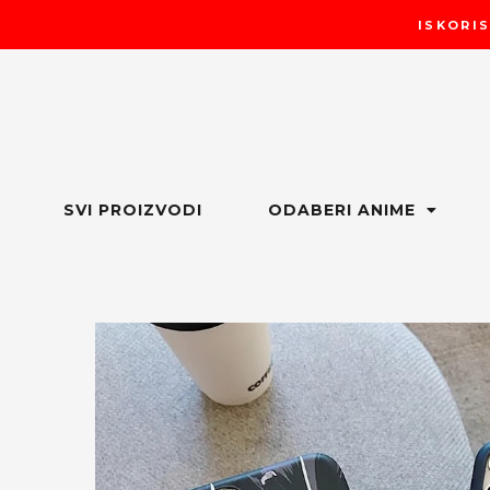
Пређи
ISKORIS
на
садржај
SVI PROIZVODI
ODABERI ANIME