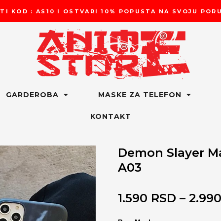
TI KOD : AS10 I OSTVARI 10% POPUSTA NA SVOJU PO
GARDEROBA
MASKE ZA TELEFON
KONTAKT
Demon Slayer Ma
A03
1.590
RSD
–
2.99