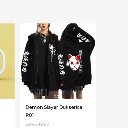
Demon Slayer Dukserica
R01
5.990
RSD