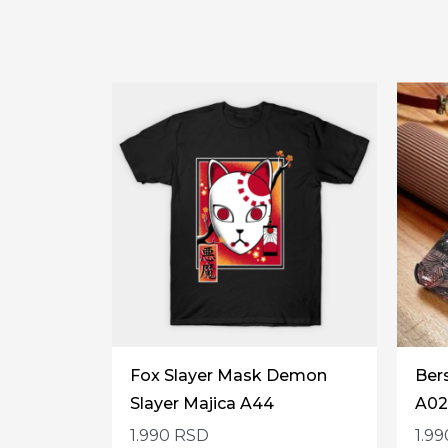
Fox Slayer Mask Demon
Ber
Slayer Majica A44
A02
1.990
RSD
1.9