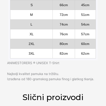
S
66cm
45cm
M
72cm
51cm
L
74cm
54cm
XL
76cm
57cm
2XL
80cm
60cm
3XL
82cm
62cm
ANIMESTORERS ®️ UNISEX T-Shirt
Najbolji kvalitet pamuka na tržištu.
Izrađena od 180-gramskog pamuka finog i glatkog tkanja.
Slični proizvodi