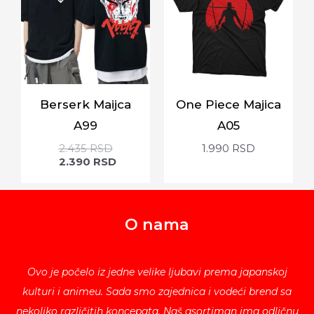
Berserk Maijca
One Piece Majica
A99
A05
2.435
RSD
1.990
RSD
2.390
RSD
O nama
Ovo je počelo iz jedne velike ljubavi prema japanskoj
kulturi i animeu. Sada smo zajednica i vodeći brend sa
nekoliko različitih koncepata. Naš asortiman ima odličnu