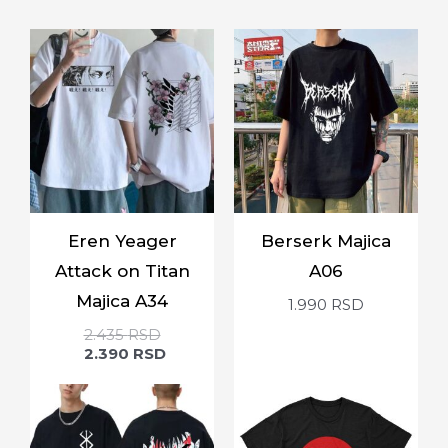
Eren Yeager
Berserk Majica
Attack on Titan
A06
Majica A34
1.990
RSD
2.435
RSD
2.390
RSD