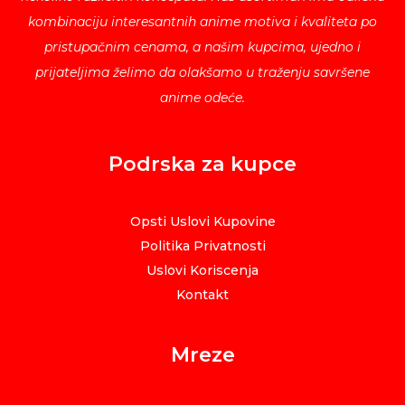
kombinaciju interesantnih anime motiva i kvaliteta po
pristupačnim cenama, a našim kupcima, ujedno i
prijateljima želimo da olakšamo u traženju savršene
anime odeće.
Podrska za kupce
Opsti Uslovi Kupovine
Politika Privatnosti
Uslovi Koriscenja
Kontakt
Mreze