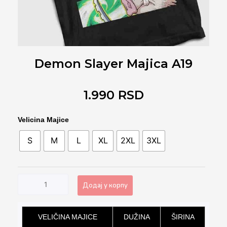
Demon Slayer Majica A19
1.990
RSD
Demon
Velicina Majice
Slayer
S
M
L
XL
2XL
3XL
Majica
A19
количина
Додај у корпу
Alternative:
VELIČINA MAJICE
DUŽINA
ŠIRINA