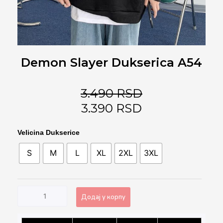
Demon Slayer Dukserica A54
3.490
RSD
3.390
RSD
Demon
Velicina Dukserice
Slayer
S
M
L
XL
2XL
3XL
Dukserica
A54
количина
Додај у корпу
Alternative: