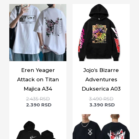
Eren Yeager
Jojo’s Bizarre
Attack on Titan
Adventures
Majica A34
Dukserica A03
2.435
RSD
3.490
RSD
2.390
RSD
3.390
RSD