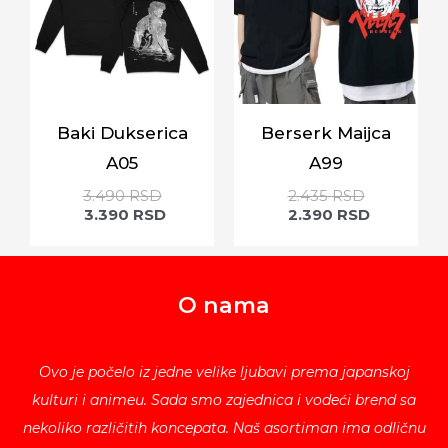
Baki Dukserica
Berserk Maijca
A05
A99
3.490
RSD
2.435
RSD
3.390
RSD
2.390
RSD
O nama
Ovo je počelo iz jedne velike ljubavi prema japanskoj
kulturi i animeu. Sada smo zajednica i vodeći brend sa
nekoliko različitih koncepata. Naš asortiman ima odličnu