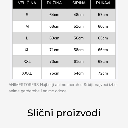
VELIČINA
DUŽINA
ŠIRINA
RUKAVI
S
64cm
48cm
57cm
M
68cm
51cm
60cm
L
69cm
56cm
63cm
XL
71cm
58cm
66cm
XXL
73cm
61cm
69cm
XXXL
75cm
64cm
72cm
ANIMESTORERS Najbollji anime merch u Srbiji, najveci izbor
anime garderobe i anime odece.
Slični proizvodi