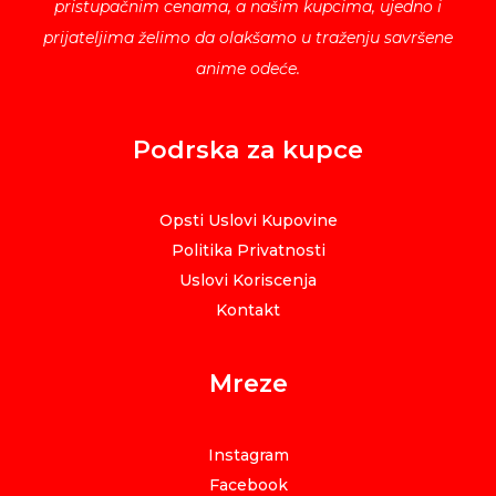
pristupačnim cenama, a našim kupcima, ujedno i
prijateljima želimo da olakšamo u traženju savršene
anime odeće.
Podrska za kupce
Opsti Uslovi Kupovine
Politika Privatnosti
Uslovi Koriscenja
Kontakt
Mreze
Instagram
Facebook