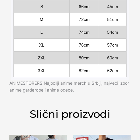
S
66cm
45cm
M
72cm
51cm
L
74cm
54cm
XL
76cm
57cm
2XL
80cm
60cm
3XL
82cm
62cm
ANIMESTORERS Najbollji anime merch u Srbiji, najveci izbor
anime garderobe i anime odece.
Slični proizvodi