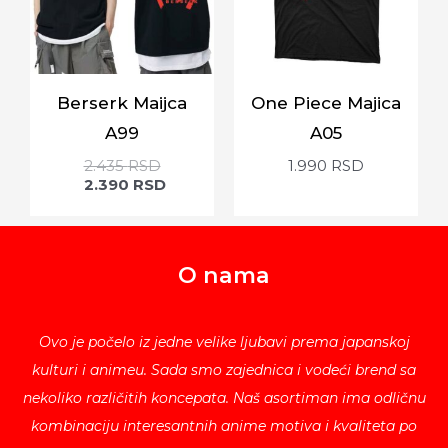
Berserk Maijca
One Piece Majica
A99
A05
2.435
RSD
1.990
RSD
2.390
RSD
O nama
Ovo je počelo iz jedne velike ljubavi prema japanskoj
kulturi i animeu. Sada smo zajednica i vodeći brend sa
nekoliko različitih koncepata. Naš asortiman ima odličnu
kombinaciju interesantnih anime motiva i kvaliteta po