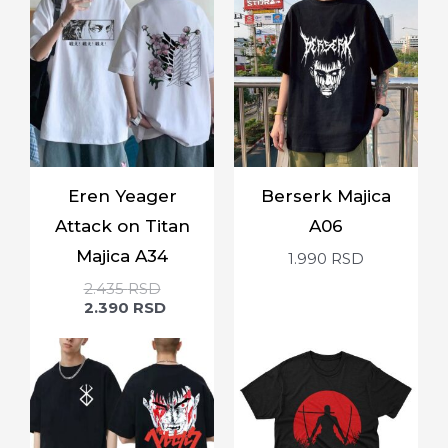
Eren Yeager
Berserk Majica
Attack on Titan
A06
Majica A34
1.990
RSD
2.435
RSD
2.390
RSD