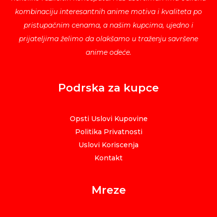
kombinaciju interesantnih anime motiva i kvaliteta po
pristupačnim cenama, a našim kupcima, ujedno i
prijateljima želimo da olakšamo u traženju savršene
anime odeće.
Podrska za kupce
Opsti Uslovi Kupovine
Politika Privatnosti
Uslovi Koriscenja
Kontakt
Mreze