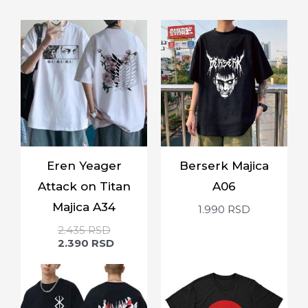
Eren Yeager
Berserk Majica
Attack on Titan
A06
Majica A34
1.990
RSD
2.435
RSD
2.390
RSD