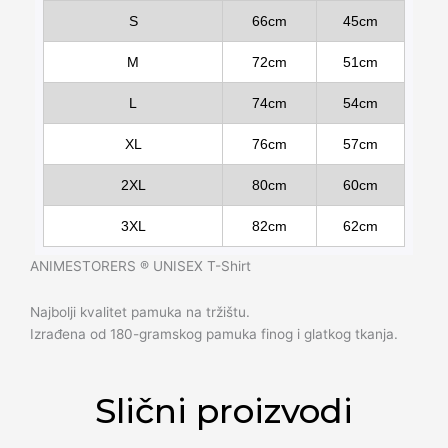
S
66cm
45cm
M
72cm
51cm
L
74cm
54cm
XL
76cm
57cm
2XL
80cm
60cm
3XL
82cm
62cm
ANIMESTORERS ®️ UNISEX T-Shirt
Najbolji kvalitet pamuka na tržištu.
Izrađena od 180-gramskog pamuka finog i glatkog tkanja.
Slični proizvodi