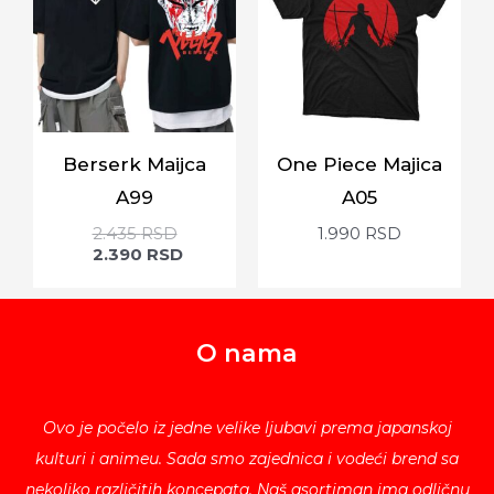
Berserk Maijca
One Piece Majica
A99
A05
2.435
RSD
1.990
RSD
2.390
RSD
O nama
Ovo je počelo iz jedne velike ljubavi prema japanskoj
kulturi i animeu. Sada smo zajednica i vodeći brend sa
nekoliko različitih koncepata. Naš asortiman ima odličnu