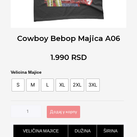
Cowboy Bebop Majica A06
1.990
RSD
Cowboy
Velicina Majice
Bebop
S
M
L
XL
2XL
3XL
Majica
A06
количина
Додај у корпу
Alternative:
VELIČINA MAJICE
DUŽINA
ŠIRINA