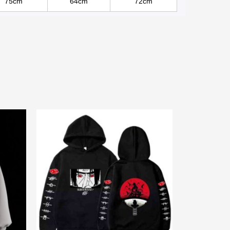
75cm
64cm
72cm