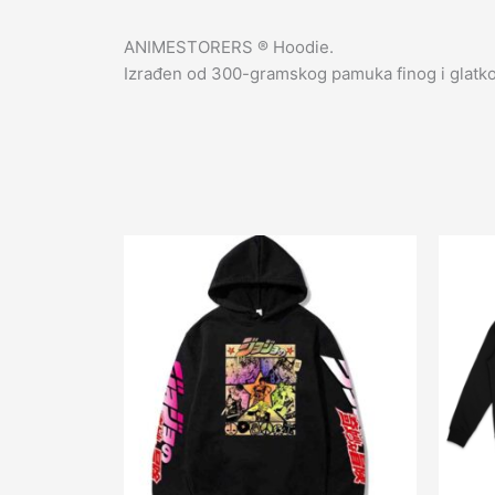
ANIMESTORERS ®️ Hoodie.
Izrađen od 300-gramskog pamuka finog i glatko