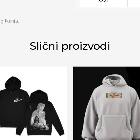
XXXL
g tkanja.
Slični proizvodi