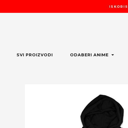
Пређи
ISKORIS
на
садржај
SVI PROIZVODI
ODABERI ANIME