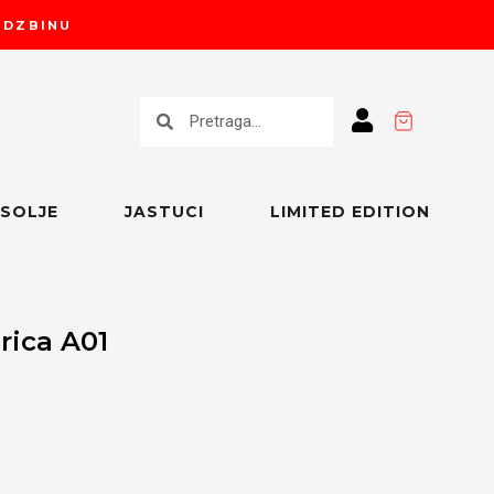
RUDZBINU
Претрага
Претрага
SOLJE
JASTUCI
LIMITED EDITION
rica A01