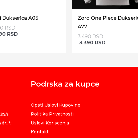
i Dukserica A05
Zoro One Piece Dukseri
A77
90
RSD
390
RSD
3.490
RSD
3.390
RSD
Podrska za kupce
Opsti Uslovi Kupovine
i
Politika Privatnosti
itih
ntnih
Uslovi Koriscenja
Kontakt