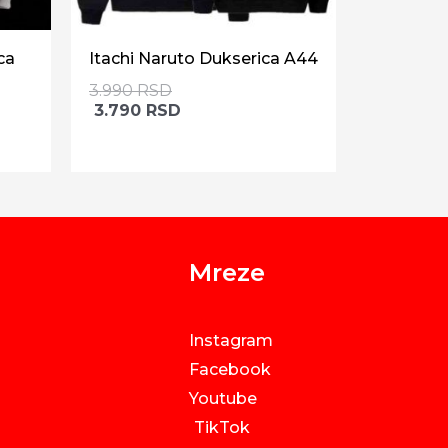
ca
Itachi Naruto Dukserica A44
3.990
RSD
3.790
RSD
Mreze
Instagram
Facebook
Youtube
TikTok