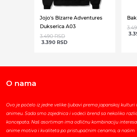
Jojo’s Bizarre Adventures
Bak
Dukserica A03
3.4
3.
3.490
RSD
3.390
RSD
O nama
Ovo je počelo iz jedne velike ljubavi prema japanskoj kulturi 
animeu. Sada smo zajednica i vodeći brend sa nekoliko različ
koncepata. Naš asortiman ima odličnu kombinaciju interesa
anime motiva i kvaliteta po pristupačnim cenama, a našim