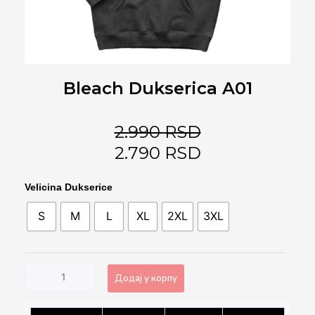
Bleach Dukserica A01
2.990
RSD
2.790
RSD
Bleach
Velicina Dukserice
Dukserica
S
M
L
XL
2XL
3XL
A01
количина
Додај у корпу
Alternative: