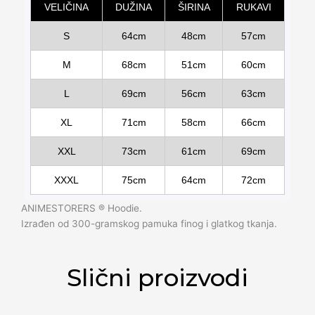
VELIČINA
DUŽINA
ŠIRINA
RUKAVI
S
64cm
48cm
57cm
M
68cm
51cm
60cm
L
69cm
56cm
63cm
XL
71cm
58cm
66cm
XXL
73cm
61cm
69cm
XXXL
75cm
64cm
72cm
ANIMESTORERS ®️ Hoodie.
Izrađen od 300-gramskog pamuka finog i glatkog tkanja.
Slični proizvodi