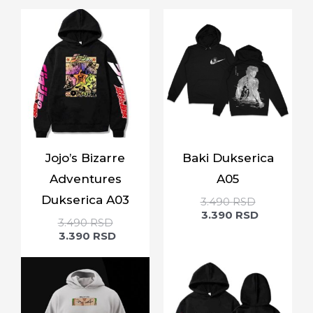
Jojo’s Bizarre
Baki Dukserica
Adventures
A05
Dukserica A03
3.490
RSD
3.390
RSD
3.490
RSD
3.390
RSD