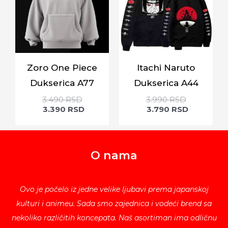
Zoro One Piece
Itachi Naruto
Dukserica A77
Dukserica A44
3.490
RSD
3.990
RSD
3.390
RSD
3.790
RSD
O nama
Ovo je počelo iz jedne velike ljubavi prema japanskoj
kulturi i animeu. Sada smo zajednica i vodeći brend sa
nekoliko različitih koncepata. Naš asortiman ima odličnu