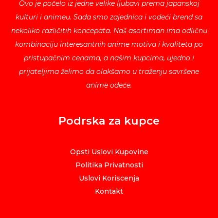
Ovo je počelo iz jedne velike ljubavi prema japanskoj
kulturi i animeu. Sada smo zajednica i vodeći brend sa
nekoliko različitih koncepata. Naš asortiman ima odličnu
kombinaciju interesantnih anime motiva i kvaliteta po
pristupačnim cenama, a našim kupcima, ujedno i
prijateljima želimo da olakšamo u traženju savršene
anime odeće.
Podrska za kupce
Opsti Uslovi Kupovine
Politika Privatnosti
Uslovi Koriscenja
Kontakt