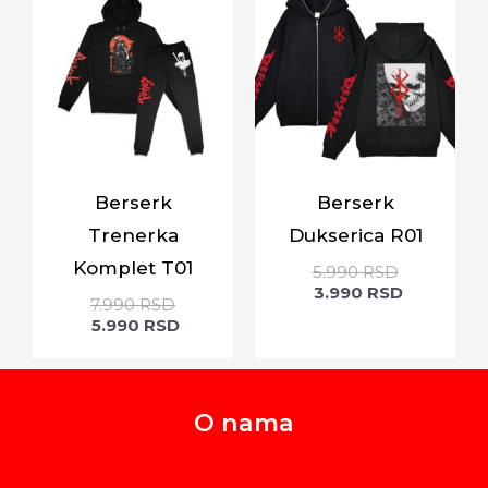
Berserk
Berserk
Trenerka
Dukserica R01
Komplet T01
5.990
RSD
3.990
RSD
7.990
RSD
5.990
RSD
O nama