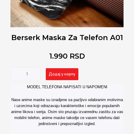
Berserk Maska Za Telefon A01
1.990
RSD
Berserk
Alternative:
Додај у корпу
Maska
za
MODEL TELEFONA NAPISATI U NAPOMENI
Telefon
A01
Nase anime maske su izradjene sa pazljivo odabranim motivima
количина
i uzorcima koji odrazavaju karakteristike i emocije popularnih
anime likova i serija. Osim sto pruzaju izvanrednu zastitu za vas
mobilni telefon, anime maske takodje ce vasem telefonu dati
jedinstveni i prepoznatljivi izgled.