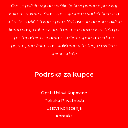
Ovo je počelo iz jedne velike ljubavi prema japanskoj
kulturi i animeu. Sada smo zajednica i vodeći brend sa
nekoliko različitih koncepata. Naš asortiman ima odličnu
kombinaciju interesantnih anime motiva i kvaliteta po
pristupačnim cenama, a našim kupcima, ujedno i
prijateljima želimo da olakšamo u traženju savršene
anime odeće.
Podrska za kupce
Opsti Uslovi Kupovine
Politika Privatnosti
Uslovi Koriscenja
Kontakt