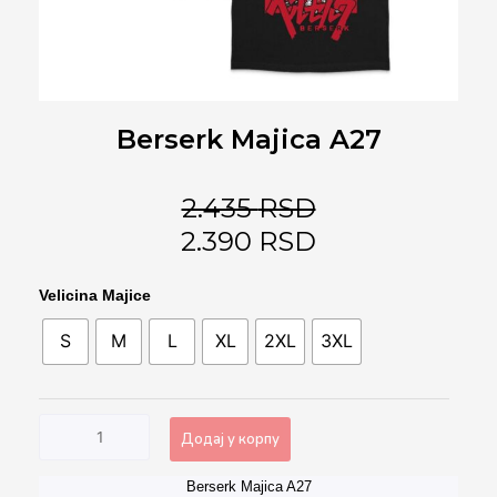
Berserk Majica A27
2.435
RSD
2.390
RSD
Berserk
Velicina Majice
Majica
S
M
L
XL
2XL
3XL
A27
количина
Додај у корпу
Berserk Majica A27
Alternative: