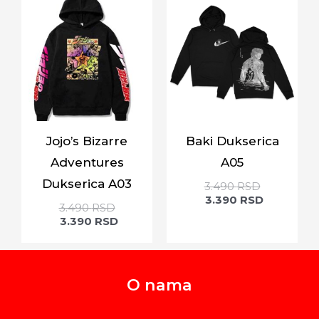
Jojo’s Bizarre
Baki Dukserica
Adventures
A05
Dukserica A03
3.490
RSD
3.390
RSD
3.490
RSD
3.390
RSD
O nama