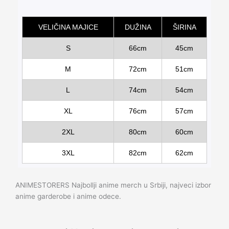
VELIČINA MAJICE
DUŽINA
ŠIRINA
S
66cm
45cm
M
72cm
51cm
L
74cm
54cm
XL
76cm
57cm
2XL
80cm
60cm
3XL
82cm
62cm
ANIMESTORERS Najbollji anime merch u Srbiji, najveci izbor
anime garderobe i anime odece.