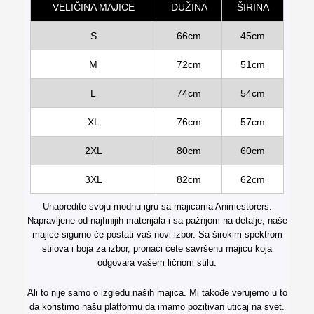
VELIČINA MAJICE
DUŽINA
ŠIRINA
S
66cm
45cm
M
72cm
51cm
L
74cm
54cm
XL
76cm
57cm
2XL
80cm
60cm
3XL
82cm
62cm
Unapredite svoju modnu igru sa majicama Animestorers.
Napravljene od najfinijih materijala i sa pažnjom na detalje, naše
majice sigurno će postati vaš novi izbor. Sa širokim spektrom
stilova i boja za izbor, pronaći ćete savršenu majicu koja
odgovara vašem ličnom stilu.
Ali to nije samo o izgledu naših majica. Mi takođe verujemo u to
da koristimo našu platformu da imamo pozitivan uticaj na svet.