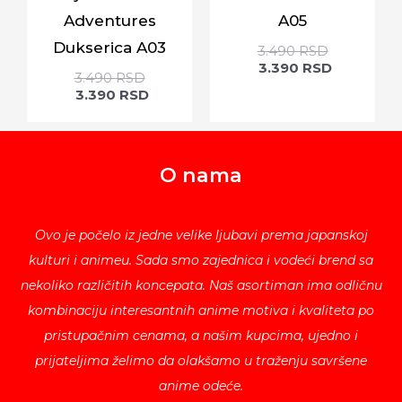
Adventures
A05
Dukserica A03
3.490
RSD
3.390
RSD
3.490
RSD
3.390
RSD
O nama
Ovo je počelo iz jedne velike ljubavi prema japanskoj
kulturi i animeu. Sada smo zajednica i vodeći brend sa
nekoliko različitih koncepata. Naš asortiman ima odličnu
kombinaciju interesantnih anime motiva i kvaliteta po
pristupačnim cenama, a našim kupcima, ujedno i
prijateljima želimo da olakšamo u traženju savršene
anime odeće.