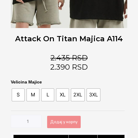
Attack On Titan Majica A114
2.435
RSD
2.390
RSD
Attack
Velicina Majice
on
S
M
L
XL
2XL
3XL
Titan
Majica
A114
количина
Додај у корпу
Alternative: