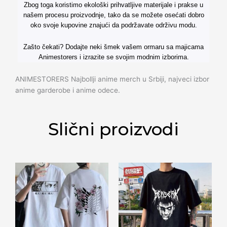
Zbog toga koristimo ekološki prihvatljive materijale i prakse u
našem procesu proizvodnje, tako da se možete osećati dobro
oko svoje kupovine znajući da podržavate održivu modu.
Zašto čekati? Dodajte neki šmek vašem ormaru sa majicama
Animestorers i izrazite se svojim modnim izborima.
ANIMESTORERS Najbollji anime merch u Srbiji, najveci izbor
anime garderobe i anime odece.
Slični proizvodi