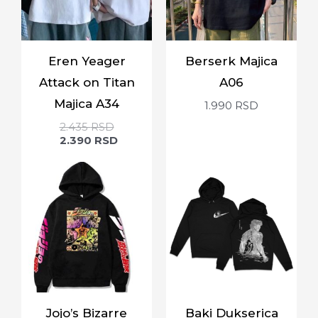
Eren Yeager
Berserk Majica
Attack on Titan
A06
Majica A34
1.990
RSD
2.435
RSD
2.390
RSD
Jojo’s Bizarre
Baki Dukserica