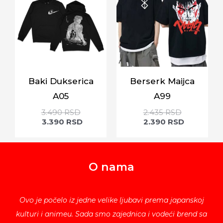
Baki Dukserica
Berserk Maijca
A05
A99
3.490
RSD
2.435
RSD
3.390
RSD
2.390
RSD
O nama
Ovo je počelo iz jedne velike ljubavi prema japanskoj
kulturi i animeu. Sada smo zajednica i vodeći brend sa