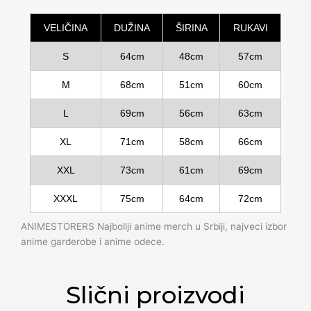
Alternative:
VELIČINA
DUŽINA
ŠIRINA
RUKAVI
S
64cm
48cm
57cm
M
68cm
51cm
60cm
L
69cm
56cm
63cm
XL
71cm
58cm
66cm
XXL
73cm
61cm
69cm
XXXL
75cm
64cm
72cm
ANIMESTORERS Najbollji anime merch u Srbiji, najveci izbor
anime garderobe i anime odece.
Slični proizvodi