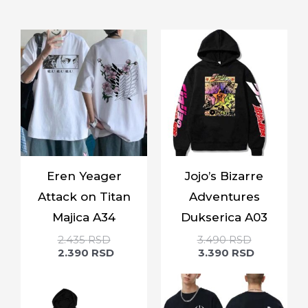
Eren Yeager
Jojo’s Bizarre
Attack on Titan
Adventures
Majica A34
Dukserica A03
2.435
RSD
3.490
RSD
2.390
RSD
3.390
RSD