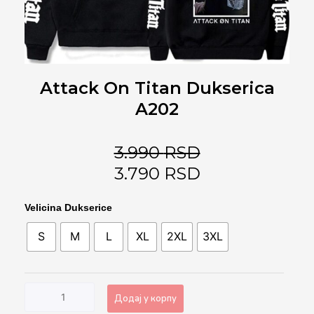
Attack On Titan Dukserica
A202
3.990
RSD
3.790
RSD
Attack
Velicina Dukserice
On
S
M
L
XL
2XL
3XL
Titan
Dukserica
A202
количина
Додај у корпу