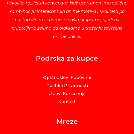
nekoliko različitih koncepata. Naš asortiman ima odličnu
kombinaciju interesantnih anime motiva i kvaliteta po
pristupačnim cenama, a našim kupcima, ujedno i
prijateljima želimo da olakšamo u traženju savršene
anime odeće.
Podrska za kupce
Opsti Uslovi Kupovine
Politika Privatnosti
Uslovi Koriscenja
Kontakt
Mreze