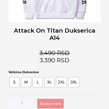
Attack On Titan Dukserica
A14
3.490
RSD
3.390
RSD
Attack
Velicina Dukserice
On
S
M
L
XL
2XL
3XL
Titan
Dukserica
A14
количина
Додај у корпу