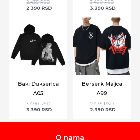
2.435
RSD
3.490
RSD
2.390
RSD
3.390
RSD
Baki Dukserica
Berserk Maijca
A05
A99
3.490
RSD
2.435
RSD
3.390
RSD
2.390
RSD
O nama