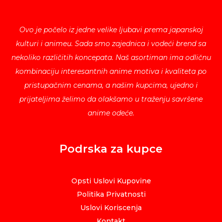
Ovo je počelo iz jedne velike ljubavi prema japanskoj
kulturi i animeu. Sada smo zajednica i vodeći brend sa
nekoliko različitih koncepata. Naš asortiman ima odličnu
kombinaciju interesantnih anime motiva i kvaliteta po
pristupačnim cenama, a našim kupcima, ujedno i
prijateljima želimo da olakšamo u traženju savršene
anime odeće.
Podrska za kupce
Opsti Uslovi Kupovine
Politika Privatnosti
Uslovi Koriscenja
Kontakt