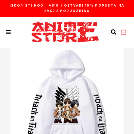
Пређи
ISKORISTI KOD : AS10 I OSTVARI 10% POPUSTA NA
на
SVOJU PORUDZBINU
садржај