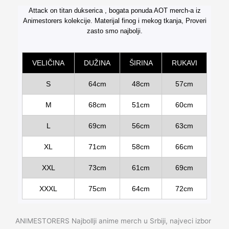
Attack on titan dukserica , bogata ponuda AOT merch-a iz
Alternative:
Animestorers kolekcije. Materijal finog i mekog tkanja, Proveri
zasto smo najbolji.
VELIČINA
DUŽINA
ŠIRINA
RUKAVI
S
64cm
48cm
57cm
M
68cm
51cm
60cm
L
69cm
56cm
63cm
XL
71cm
58cm
66cm
XXL
73cm
61cm
69cm
XXXL
75cm
64cm
72cm
ANIMESTORERS Najbollji anime merch u Srbiji, najveci izbor