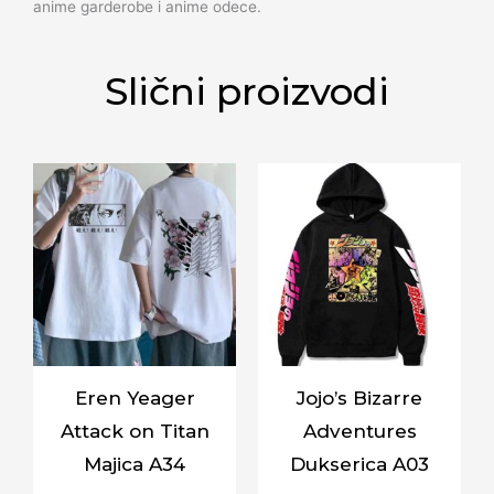
anime garderobe i anime odece.
Slični proizvodi
Eren Yeager
Jojo’s Bizarre
Attack on Titan
Adventures
Majica A34
Dukserica A03