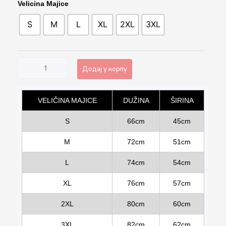
Akaza
Velicina Majice
Demon
S
M
L
XL
2XL
3XL
Slayer
Majica
A203
количина
Додај у корпу
Alternative:
VELIČINA MAJICE
DUŽINA
ŠIRINA
S
66cm
45cm
M
72cm
51cm
L
74cm
54cm
XL
76cm
57cm
2XL
80cm
60cm
3XL
82cm
62cm