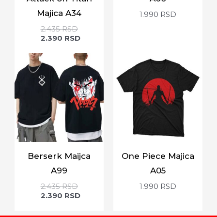
Majica A34
1.990
RSD
2.435
RSD
2.390
RSD
Berserk Maijca
One Piece Majica
A99
A05
2.435
RSD
1.990
RSD
2.390
RSD