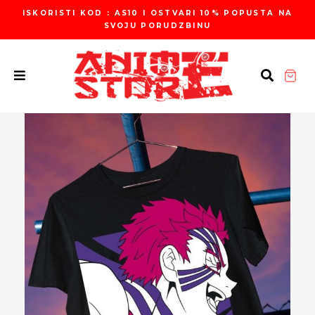
Пређи
ISKORISTI KOD : AS10 I OSTVARI 10% POPUSTA NA
на
SVOJU PORUDZBINU
садржај