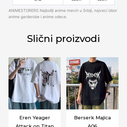
ANIMESTORERS Najbollji anime merch u Srbiji, najveci izbor
anime garderobe i anime odece.
Slični proizvodi
Eren Yeager
Berserk Majica
Attack on Titan
A06