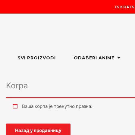
Пређи
ISKORIS
на
садржај
SVI PROIZVODI
ODABERI ANIME
Korpa
Ваша корпа је тренутно празна.
Назад у продавницу