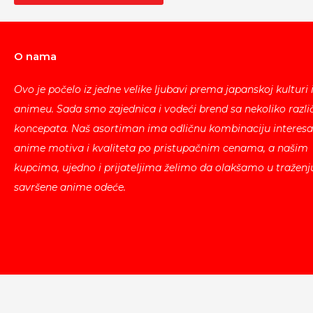
O nama
Ovo je počelo iz jedne velike ljubavi prema japanskoj kulturi 
animeu. Sada smo zajednica i vodeći brend sa nekoliko različ
koncepata. Naš asortiman ima odličnu kombinaciju interesa
anime motiva i kvaliteta po pristupačnim cenama, a našim
kupcima, ujedno i prijateljima želimo da olakšamo u traženj
savršene anime odeće.