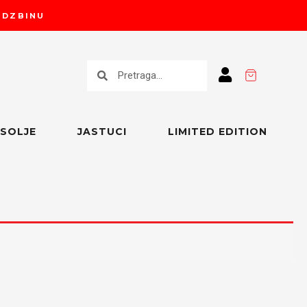
RUDZBINU
Претрага
Претрага
SOLJE
JASTUCI
LIMITED EDITION