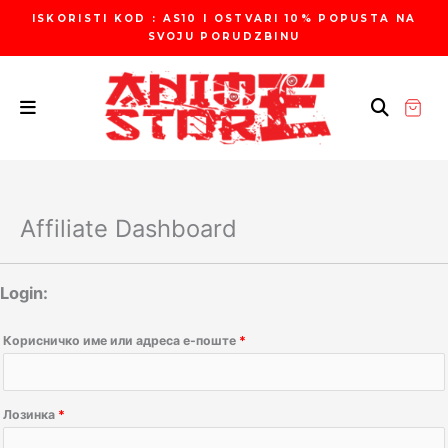
Пређи
Обавезно
Обавезно
ISKORISTI KOD : AS10 I OSTVARI 10% POPUSTA NA
на
SVOJU PORUDZBINU
садржај
Affiliate Dashboard
Login:
Корисничко име или адреса е-поште
*
Лозинка
*